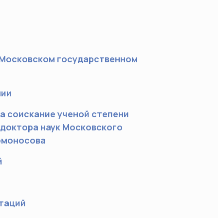
 Московском государственном
нии
а соискание ученой степени
 доктора наук Московского
омоносова
й
ртаций