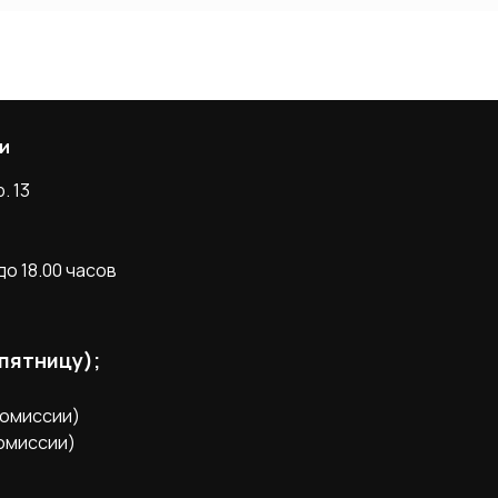
и
. 13
о 18.00 часов
 пятницу);
комиссии)
комиссии)