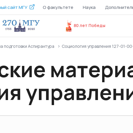
ый сайт МГУ
О факультете
Наука
Дополнител
80 лет Победы
а подготовки Аспирантура
Социология управления 127-01-00
кие материа
ия управлен