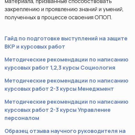
материала, призванные способствовать
общежитии МГУ им. М.В. Ломоносова
Курсовые работы
закреплению и проявлению знаний и умений,
полученных в процессе освоения ОПОП.
Качество образования
Гайд по подготовке выступлений на защите
Порядок прикрепления для подготовки
ВКР и курсовых работ
диссертации и сдачи кандидатских экзаменов
Методические рекомендации по написанию
курсовых работ 1,2,3 курсы Социология
Методические рекомендации по написанию
курсовых работ 2-3 курсы Менеджмент
Методические рекомендации по написанию
курсовых работ 2-3 курсы Управление
персоналом
Образец отзыва научного руководителя на