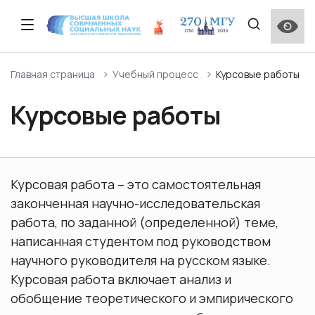
Описание факультета
Прием 2026 года
Образовательные стандарты и
Сведения о наличии материально-технической
Научная деятельность
Приказ о создании ученого совета ВШССН МГУ
Программы повышения квалификации
Студенческий актив ВШССН МГУ
Отзывы работодателей
Личный кабинет студента и преподавателя МГУ
Главная страница
Учебный процесс
Курсовые работы
специализированные компетенции
базы для использования инвалидами и лицами с
имени М.В. Ломоносова
ограниченными возможностями здоровья
Курсовые работы
Описание программ подготовки ВШССН
Контакты и график работы приемной комиссии
Научные проекты
Состав Ученого совета ВШССН МГУ
Дополнительные общеобразовательные
Институт кураторства на факультете ВШССН МГУ
Опрос выпускников
Программа подготовки Бакалавриат
программы
Справочник первокурсника
Особенности проведения вступительных
Структура
Центральная приемная комиссия
Международная научная конференция
Поощрения и награды Московского
Мероприятия, проводимые на факультете ВШССН
Лучшие выпускники
испытаний для лиц с ограниченными
Программа подготовки Магистратура
«Ломоносов»
университета (нормативные документы)
МГУ
Межфакультетские курсы
возможностями здоровья
Курсовая работа – это самостоятельная
Нормативные документы
Поступление иностранных граждан (外国用户入口)
законченная научно-исследовательская
Программа подготовки Аспирантура
Социологическая школа ВШССН МГУ имени М. В.
Общежитие
Порядок перехода на бюджетную форму
Сведения об адаптации ОПОП ВО для обучения
Ломоносова
обучения
лиц с ограниченными возможностями здоровья
работа, по заданной (определенной) теме,
Партнеры ВШССН
Перевод и восстановление
написанная студентом под руководством
Итоговая государственная аттестация
научного руководителя на русском языке.
Количество вакантных бюджетных мест
ВШССН школьникам
Курсовая работа включает анализ и
Практическая подготовка и НИР
обобщение теоретического и эмпирического
О поселении иногородних абитуриентов в