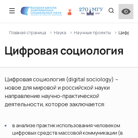
Описание факультета
Прием 2026 года
Образовательные стандарты и
Сведения о наличии материально-технической
Научная деятельность
Приказ о создании ученого совета ВШССН МГУ
Программы повышения квалификации
Студенческий актив ВШССН МГУ
Отзывы работодателей
Личный кабинет студента и преподавателя МГУ
Главная страница
Наука
Научные проекты
Цифрова
специализированные компетенции
базы для использования инвалидами и лицами с
имени М.В. Ломоносова
ограниченными возможностями здоровья
Цифровая социология
Описание программ подготовки ВШССН
Контакты и график работы приемной комиссии
Научные проекты
Состав Ученого совета ВШССН МГУ
Дополнительные общеобразовательные
Институт кураторства на факультете ВШССН МГУ
Опрос выпускников
Программа подготовки Бакалавриат
программы
Справочник первокурсника
Особенности проведения вступительных
Структура
Центральная приемная комиссия
Международная научная конференция
Поощрения и награды Московского
Мероприятия, проводимые на факультете ВШССН
Лучшие выпускники
испытаний для лиц с ограниченными
Программа подготовки Магистратура
«Ломоносов»
университета (нормативные документы)
МГУ
Межфакультетские курсы
возможностями здоровья
Цифровая социология (digital sociology) –
Нормативные документы
Поступление иностранных граждан (外国用户入口)
новое для мировой и российской науки
Программа подготовки Аспирантура
Социологическая школа ВШССН МГУ имени М. В.
Общежитие
Порядок перехода на бюджетную форму
Сведения об адаптации ОПОП ВО для обучения
направление научно-практической
Ломоносова
обучения
лиц с ограниченными возможностями здоровья
Партнеры ВШССН
Перевод и восстановление
деятельности, которое заключается:
Итоговая государственная аттестация
Количество вакантных бюджетных мест
ВШССН школьникам
в анализе практик использования человеком
Практическая подготовка и НИР
цифровых средств массовой коммуникации (в
О поселении иногородних абитуриентов в