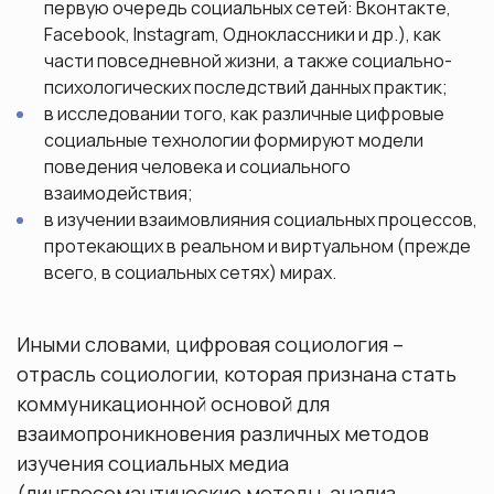
общежитии МГУ им. М.В. Ломоносова
первую очередь социальных сетей: Вконтакте,
Курсовые работы
Facebook, Instagram, Одноклассники и др.), как
части повседневной жизни, а также социально-
психологических последствий данных практик;
Качество образования
в исследовании того, как различные цифровые
социальные технологии формируют модели
Порядок прикрепления для подготовки
поведения человека и социального
диссертации и сдачи кандидатских экзаменов
взаимодействия;
в изучении взаимовлияния социальных процессов,
протекающих в реальном и виртуальном (прежде
всего, в социальных сетях) мирах.
Иными словами, цифровая социология –
отрасль социологии, которая признана стать
коммуникационной основой для
взаимопроникновения различных методов
изучения социальных медиа
(лингвосемантические методы, анализ