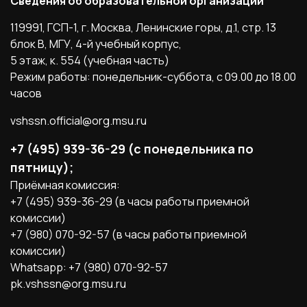
Сведения об образовательной организации
общежитии МГУ им. М.В. Ломоносова
Курсовые работы
119991, ГСП-1, г. Москва, Ленинские горы, д.1, стр. 13
блок B, МГУ, 4-й учебный корпус,
Качество образования
5 этаж, к. 554 (учебная часть)
Режим работы: понедельник-суббота, с 09.00 до 18.00
часов
Порядок прикрепления для подготовки
диссертации и сдачи кандидатских экзаменов
vshssn.official@org.msu.ru
+7 (495) 939-36-29 (с понедельника по
пятницу);
Приёмная комиссия:
+7 (495) 939-36-29 (в часы работы приемной
комиссии)
+7 (980) 070-92-57 (в часы работы приемной
комиссии)
Whatsapp: +7 (980) 070-92-57
pk.vshssn@org.msu.ru