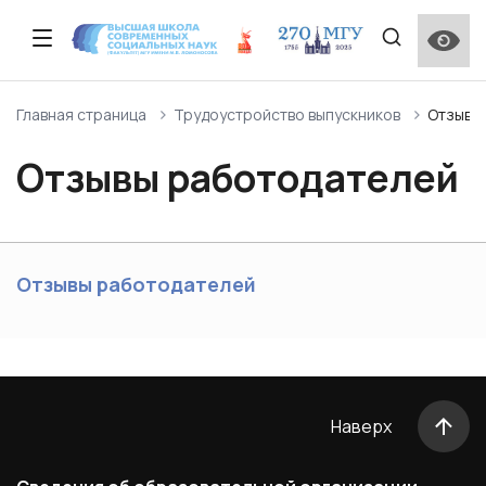
Описание факультета
Прием 2026 года
Образовательные стандарты и
Сведения о наличии материально-технической
Научная деятельность
Приказ о создании ученого совета ВШССН МГУ
Программы повышения квалификации
Студенческий актив ВШССН МГУ
Отзывы работодателей
Личный кабинет студента и преподавателя МГУ
Главная страница
Трудоустройство выпускников
Отзывы
специализированные компетенции
базы для использования инвалидами и лицами с
имени М.В. Ломоносова
ограниченными возможностями здоровья
Отзывы работодателей
Описание программ подготовки ВШССН
Контакты и график работы приемной комиссии
Научные проекты
Состав Ученого совета ВШССН МГУ
Дополнительные общеобразовательные
Институт кураторства на факультете ВШССН МГУ
Опрос выпускников
Программа подготовки Бакалавриат
программы
Справочник первокурсника
Особенности проведения вступительных
Структура
Центральная приемная комиссия
Международная научная конференция
Поощрения и награды Московского
Мероприятия, проводимые на факультете ВШССН
Лучшие выпускники
испытаний для лиц с ограниченными
Программа подготовки Магистратура
«Ломоносов»
университета (нормативные документы)
МГУ
Межфакультетские курсы
возможностями здоровья
Отзывы работодателей
Нормативные документы
Поступление иностранных граждан (外国用户入口)
Программа подготовки Аспирантура
Социологическая школа ВШССН МГУ имени М. В.
Общежитие
Порядок перехода на бюджетную форму
Сведения об адаптации ОПОП ВО для обучения
Ломоносова
обучения
лиц с ограниченными возможностями здоровья
Партнеры ВШССН
Перевод и восстановление
Итоговая государственная аттестация
Количество вакантных бюджетных мест
ВШССН школьникам
Наверх
Практическая подготовка и НИР
О поселении иногородних абитуриентов в