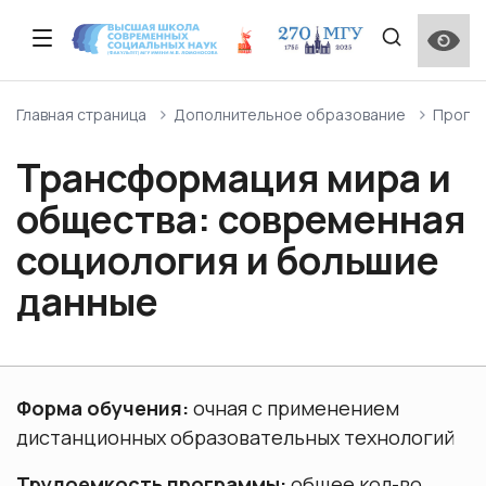
Описание факультета
Прием 2026 года
Образовательные стандарты и
Сведения о наличии материально-технической
Научная деятельность
Приказ о создании ученого совета ВШССН МГУ
Программы повышения квалификации
Студенческий актив ВШССН МГУ
Отзывы работодателей
Личный кабинет студента и преподавателя МГУ
Главная страница
Дополнительное образование
Програ
специализированные компетенции
базы для использования инвалидами и лицами с
имени М.В. Ломоносова
ограниченными возможностями здоровья
Трансформация мира и
Описание программ подготовки ВШССН
Контакты и график работы приемной комиссии
Научные проекты
Состав Ученого совета ВШССН МГУ
Дополнительные общеобразовательные
Институт кураторства на факультете ВШССН МГУ
Опрос выпускников
Программа подготовки Бакалавриат
программы
Справочник первокурсника
общества: современная
Особенности проведения вступительных
Структура
Центральная приемная комиссия
Международная научная конференция
Поощрения и награды Московского
Мероприятия, проводимые на факультете ВШССН
Лучшие выпускники
испытаний для лиц с ограниченными
социология и большие
Программа подготовки Магистратура
«Ломоносов»
университета (нормативные документы)
МГУ
Межфакультетские курсы
возможностями здоровья
данные
Нормативные документы
Поступление иностранных граждан (外国用户入口)
Программа подготовки Аспирантура
Социологическая школа ВШССН МГУ имени М. В.
Общежитие
Порядок перехода на бюджетную форму
Сведения об адаптации ОПОП ВО для обучения
Ломоносова
обучения
лиц с ограниченными возможностями здоровья
Партнеры ВШССН
Перевод и восстановление
Итоговая государственная аттестация
Количество вакантных бюджетных мест
Форма обучения:
очная с применением
ВШССН школьникам
дистанционных образовательных технологий
Практическая подготовка и НИР
О поселении иногородних абитуриентов в
Трудоемкость программы:
общее кол-во