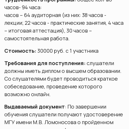
общежитии МГУ им. М.В. Ломоносова
Курсовые работы
часов- 94 часа:
часов – 64 аудиторная (из них: 38 часов -
лекции; 22 часов - практические занятия, 4 часа
Качество образования
– итоговая аттестация), 30 часов –
самостоятельная работа.
Порядок прикрепления для подготовки
диссертации и сдачи кандидатских экзаменов
Стоимость:
30000 руб. с 1 участника
Требования для поступления:
слушатели
должны иметь диплом о высшем образовании.
Со слушателями будет проводиться краткое
собеседование, проведение которого
возможно онлайн.
Выдаваемый документ
: По завершении
обучения слушатели получают удостоверение
МГУ имени М.В. Ломоносова о пройденном