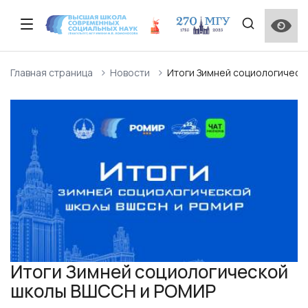
Описание факультета
Прием 2026 года
Образовательные стандарты и
Сведения о наличии материально-технической
Научная деятельность
Приказ о создании ученого совета ВШССН МГУ
Программы повышения квалификации
Студенческий актив ВШССН МГУ
Отзывы работодателей
Личный кабинет студента и преподавателя МГУ
Главная страница
Новости
Итоги Зимней социологичес
специализированные компетенции
базы для использования инвалидами и лицами с
имени М.В. Ломоносова
ограниченными возможностями здоровья
Описание программ подготовки ВШССН
Контакты и график работы приемной комиссии
Научные проекты
Состав Ученого совета ВШССН МГУ
Дополнительные общеобразовательные
Институт кураторства на факультете ВШССН МГУ
Опрос выпускников
Программа подготовки Бакалавриат
программы
Справочник первокурсника
Особенности проведения вступительных
Структура
Центральная приемная комиссия
Международная научная конференция
Поощрения и награды Московского
Мероприятия, проводимые на факультете ВШССН
Лучшие выпускники
испытаний для лиц с ограниченными
Программа подготовки Магистратура
«Ломоносов»
университета (нормативные документы)
МГУ
Межфакультетские курсы
возможностями здоровья
Нормативные документы
Поступление иностранных граждан (外国用户入口)
Программа подготовки Аспирантура
Социологическая школа ВШССН МГУ имени М. В.
Общежитие
Порядок перехода на бюджетную форму
Сведения об адаптации ОПОП ВО для обучения
Ломоносова
обучения
лиц с ограниченными возможностями здоровья
Партнеры ВШССН
Перевод и восстановление
Итоговая государственная аттестация
Количество вакантных бюджетных мест
Итоги Зимней социологической
ВШССН школьникам
Практическая подготовка и НИР
школы ВШССН и РОМИР
О поселении иногородних абитуриентов в