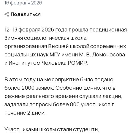
общежитии МГУ им. М.В. Ломоносова
16 февраля 2026
Курсовые работы
Поделиться
Качество образования
12–13 февраля 2026 года прошла традиционная
Facebook
Зимняя социологическая школа,
Порядок прикрепления для подготовки
Twitter
организованная Высшей школой современных
диссертации и сдачи кандидатских экзаменов
социальных наук МГУ имени М. В. Ломоносова
ВКонтакте
и Институтом Человека РОМИР.
В этом году на мероприятие было подано
более 2000 заявок. Особенно ценно, что в
режиме реального времени слушали лекции,
задавали вопросы более 800 участников в
течение 2 дней.
Участниками школы стали студенты,