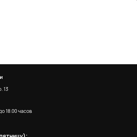
и
. 13
о 18.00 часов
 пятницу);