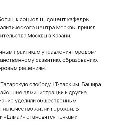
Facebook
отин, к.социол.н., доцент кафедры
Twitter
алитического центра Москвы, принял
ВКонтакте
ительства Москвы в Казани.
ным практикам управления городом:
анственному развитию, образованию,
ифровым решениям.
-Татарскую слободу, IT-парк им. Башира
 районные администрации и другие
мание уделили общественным
т на качество жизни горожан. В
 и «Елмай» становятся точками