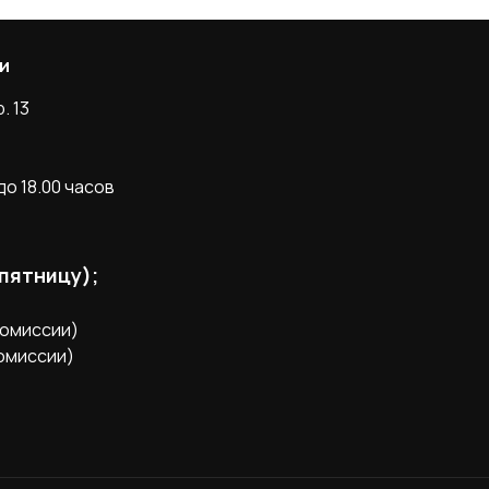
и
. 13
о 18.00 часов
 пятницу);
комиссии)
комиссии)